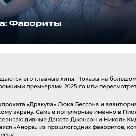
а: Фавориты
ащаются его главные хиты. Показы на большо
громкими премьерами 2025-го или пересмотрет
проката «Дракула» Люка Бессона и авантюрна
ому экрану. Самые популярные именно в Пио
 сеансах: дивные Дакота Джонсон и Николь 
яся «Анора» из прошлогодних фаворитов, кот
есну.