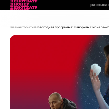
расписа
Главная
События
Новогодняя программа: Фавориты Пионера—2