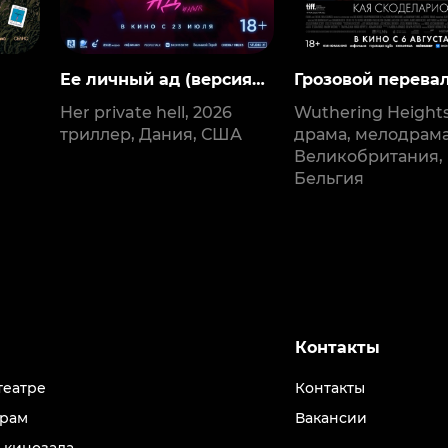
Ее личный ад (версия с
Грозовой перева
субтитрами)
Her private hell, 2026
Wuthering Heights
триллер, Дания, США
драма, мелодрама
Великобритания,
Бельгия
Контакты
театре
Контакты
рам
Вакансии