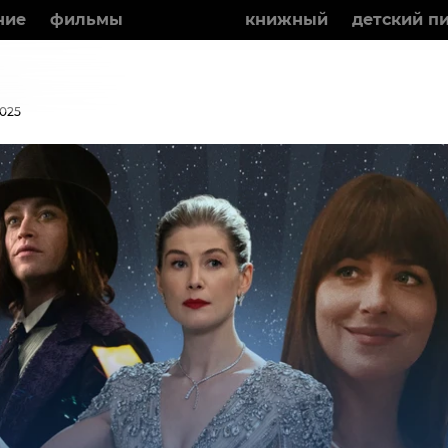
ние
фильмы
события
книжный
детский п
025