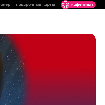
ионер
подарочные карты
кафе пион