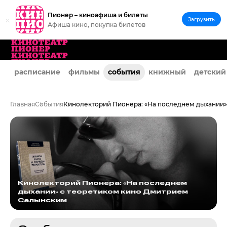
Пионер – киноафиша и билеты
Загрузить
Афиша кино, покупка билетов
расписание
фильмы
события
книжный
детский
Главная
События
Кинолекторий Пионера: «На последнем дыхании
Кинолекторий Пионера: «На последнем
дыхании» с теоретиком кино Дмитрием
Салынским