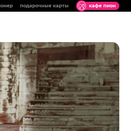
ионер
подарочные карты
кафе пион