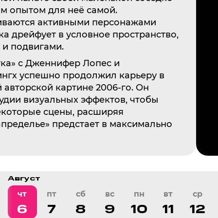
м опытом для неё самой.
иваются активными персонажами
ека дрейфует в условное пространство,
 и подвигами.
ка» с Дженнифер Лопес и
ингх успешно продолжил карьеру в
й авторской картине 2006-го. Он
тудии визуальных эффектов, чтобы
екоторые сцены, расширяя
апределье» предстает в максимально
Август
чт
пт
сб
вс
пн
вт
ср
6
7
8
9
10
11
12