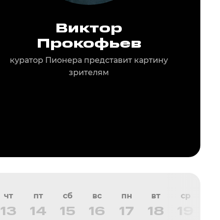
Виктор
Прокофьев
куратор Пионера
представит картину
зрителям
чт
пт
сб
вс
пн
вт
ср
чт
13
14
15
16
17
18
19
2