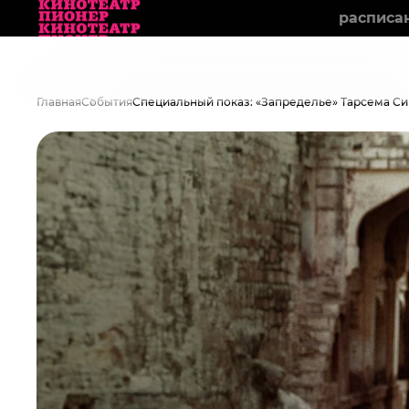
расписа
Главная
События
Специальный показ: «Запределье» Тарсема Си