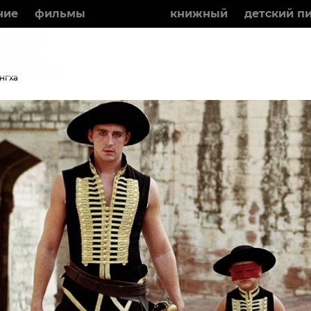
ние
фильмы
события
книжный
детский п
нгха