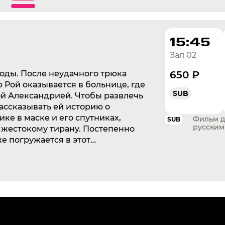
15:45
Зал 02
годы. После неудачного трюка
650 ₽
 Рой оказывается в больнице, где
SUB
ой Александрией. Чтобы развлечь
рассказывать ей историю о
ке в маске и его спутниках,
Фильм д
SUB
русским
 жестокому тирану. Постепенно
е погружается в этот
подозревая, что для самого Роя
 больше, чем просто способ