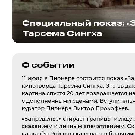
Специальный показ: «
Тарсема Сингха
О событии
11 июля в Пионере состоится показ «
кинотворца Тарсема Сингха. Эта выда
картина спустя 20 лет возвращается н
с дополненными сценами. Вступительн
куратор Пионера Виктор Прокофьев.
«Запределье» стирает границы между 
сказанием и личным впечатлением. Ск
каскадёр Рой рассказывает в больнич