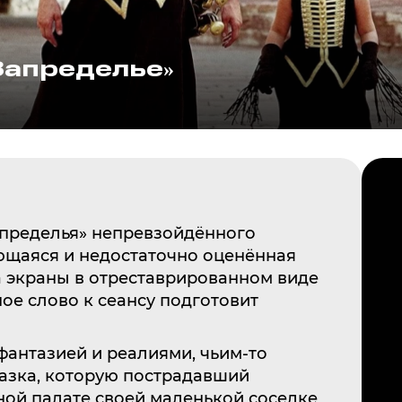
Запределье»
Запределья» непревзойдённого
ющаяся и недостаточно оценённая
а экраны в отреставрированном виде
ое слово к сеансу подготовит
фантазией и реалиями, чьим-то
азка, которую пострадавший
ной палате своей маленькой соседке