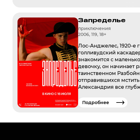
Запределье
приключения
2006, 119, 18+
Лос-Анджелес, 1920-е 
голливудский каскадер
знакомится с маленьк
девочку, он начинает 
таинственном Разбойни
отправившихся мстить
Александрия все глубж
вымышленный мир, не 
сказка значит гораздо
Подробнее
скоротать время…