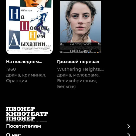
На последнем
Грозовой перевал
дыхании
1960
Wuthering Heights,
драма, криминал,
2011
драма, мелодрама,
Франция
Великобритания,
Бельгия
Посетителям
О нас