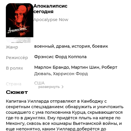
Апокалипсис
сегодня
Apocalypse Now
военный
,
драма
,
история
,
боевик
Жанр
Фрэнсис Форд Коппола
Режиссёр
Марлон Брандо
,
Мартин Шин
,
Роберт
В ролях
Дюваль
,
Харрисон Форд
США
Страна
развернуть
Сюжет
2 ч. 27 мин.
Время
Капитана Уилларда отправляют в Камбоджу с
18+
Возраст
секретным спецзаданием: обнаружить и уничтожить
сошедшего с ума полковника Курца, скрывающегося
1979
Дата выхода
где-то в джунглях. Ему придётся плыть на катере по
Меконгу, сквозь все кошмары Вьетнамской войны, и
еще непонятно, каким Уиллард доберётся до