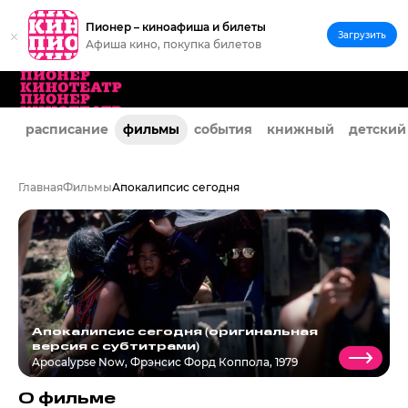
Пионер – киноафиша и билеты
Загрузить
Афиша кино, покупка билетов
расписание
фильмы
события
книжный
детский
Главная
Фильмы
Апокалипсис сегодня
Апокалипсис сегодня (оригинальная
версия с субтитрами)
Apocalypse Now
,
Фрэнсис Форд Коппола, 1979
О фильме