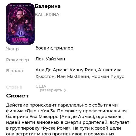
Балерина
BALLERINA
боевик
,
триллер
Жанр
Лен Уайзман
Режиссёр
Ана Де Армас
,
Киану Ривз
,
Анжелика
В ролях
Хьюстон
,
Иэн МакШейн
,
Норман Ридус
США
Страна
развернуть
Сюжет
2 ч. 5 мин.
Время
Действие происходит параллельно с событиями
18+
Возраст
фильма «Джон Уик 3». По сюжету профессиональная
балерина Ева Макарро (Ана де Армас), одержимая
2025
Дата выхода
идеей найти виновных в смерти родителей, вступает
в группировку «Руска Рома». На пути к своей цели
она встретит много противников и возможных