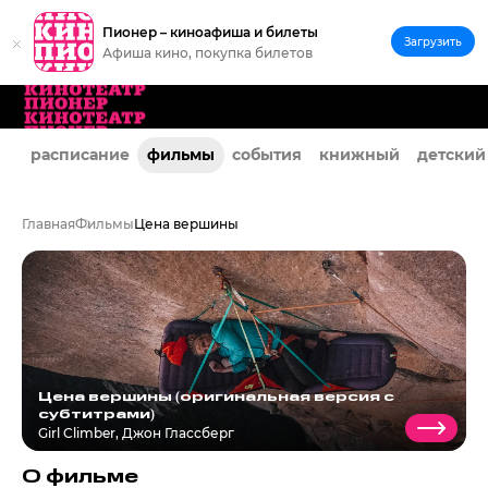
Пионер – киноафиша и билеты
Загрузить
Афиша кино, покупка билетов
расписание
фильмы
события
книжный
детский
Главная
Фильмы
Цена вершины
Цена вершины (оригинальная версия с
субтитрами)
Girl Climber
,
Джон Глассберг
О фильме