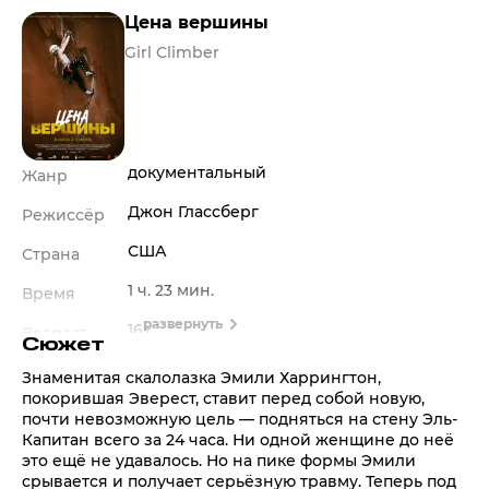
Цена вершины
Girl Climber
документальный
Жанр
Джон Глассберг
Режиссёр
США
Страна
1 ч. 23 мин.
Время
развернуть
16+
Возраст
Сюжет
Знаменитая скалолазка Эмили Харрингтон,
покорившая Эверест, ставит перед собой новую,
почти невозможную цель — подняться на стену Эль-
Капитан всего за 24 часа. Ни одной женщине до неё
это ещё не удавалось. Но на пике формы Эмили
срывается и получает серьёзную травму. Теперь под