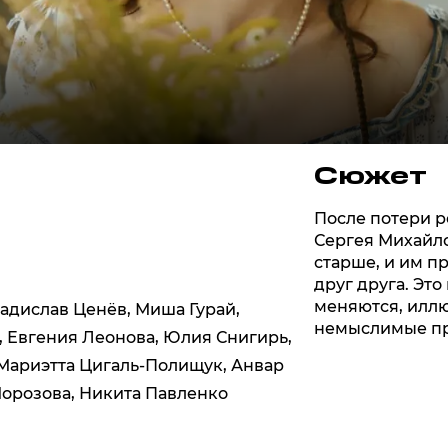
Сюжет
После потери р
Сергея Михайл
старше, и им п
друг друга. Это
меняются, иллю
адислав Ценёв
,
Миша Гурай
,
немыслимые пр
,
Евгения Леонова
,
Юлия Снигирь
,
Мариэтта Цигаль-Полищук
,
Анвар
Морозова
,
Никита Павленко