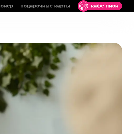
ионер
подарочные карты
кафе пион