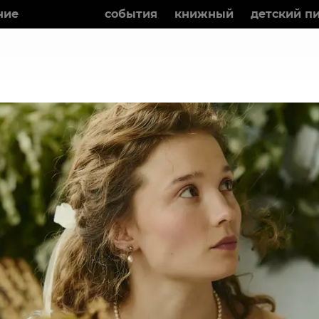
ние
фильмы
события
книжный
детский п