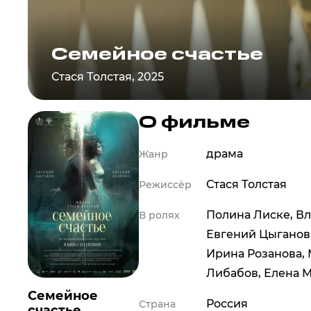
Семейное счастье
Стася Толстая, 2025
О фильме
драма
Жанр
Стася Толстая
Режиссёр
Полина Лиске
,
Вл
В ролях
Евгений Цыганов
Ирина Розанова
,
Либабов
,
Елена 
Семейное
Россия
Страна
счастье