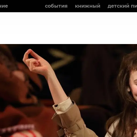
ние
фильмы
события
книжный
детский п