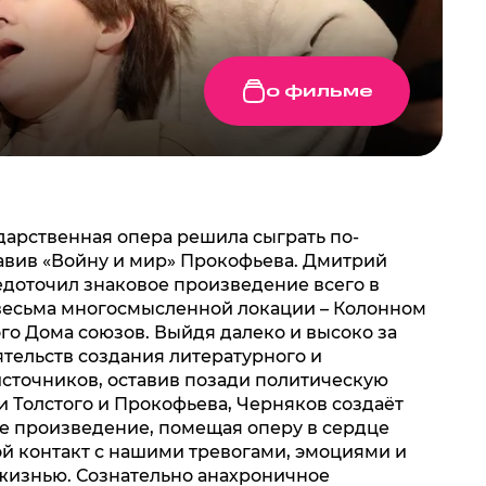
о фильме
дарственная опера решила сыграть по-
авив «Войну и мир» Прокофьева. Дмитрий
доточил знаковое произведение всего в
 весьма многосмысленной локации – Колонном
го Дома союзов. Выйдя далеко и высоко за
тельств создания литературного и
сточников, оставив позади политическую
и Толстого и Прокофьева, Черняков создаёт
е произведение, помещая оперу в сердце
ой контакт с нашими тревогами, эмоциями и
жизнью. Сознательно анахроничное