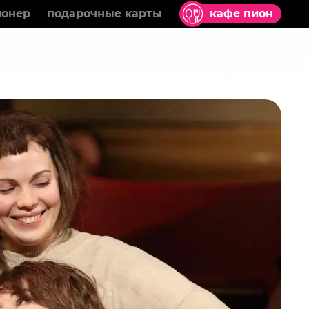
ионер
подарочные карты
кафе пион