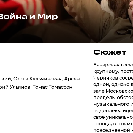
Война и Мир
Сюжет
Баварская госу
крупному, пост
Черняков сосре
ский
,
Ольга Кульчинская
,
Арсен
одной, однако
рий Ульянов
,
Томас Томассон
,
зале Московско
пределы обстоя
музыкального и
подоплёку, иде
своё уникально
города, в прям
повседневной 