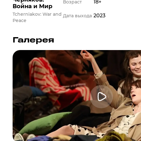
18+
Возраст
Война и Мир
Tcherniakov: War and
2023
Дата выхода
Peace
Галерея