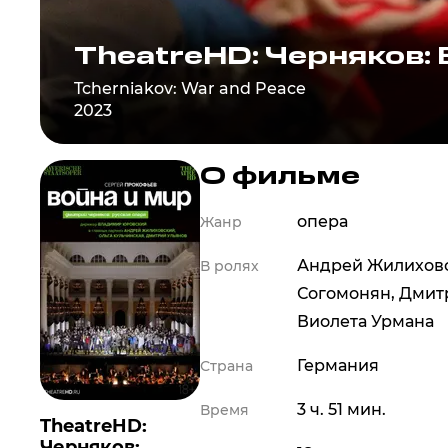
TheatreHD: Черняков: 
Tcherniakov: War and Peace
2023
О фильме
опера
Жанр
Андрей Жилихов
В ролях
Согомонян
,
Дмит
Виолета Урмана
Германия
Страна
3 ч. 51 мин.
Время
TheatreHD:
Черняков: