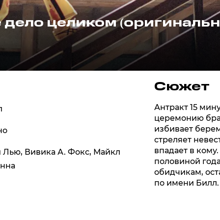
 дело целиком (оригинальн
Сюжет
Антракт 15 мин
л
церемонию брак
избивает берем
но
стреляет невест
впадает в кому
 Лью
,
Вивика А. Фокс
,
Майкл
половиной года
анна
обидчикам, ост
по имени Билл.