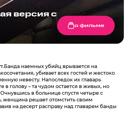
ая версия с
о фильме
ут.Банда наемных убийц врывается на
осочетания, убивает всех гостей и жестоко
енную невесту. Напоследок их главарь
е в голову – та чудом остается в живых, но
. Очнувшись в больнице спустя четыре с
, женщина решает отомстить своим
авив на десерт расправу над главарем банды